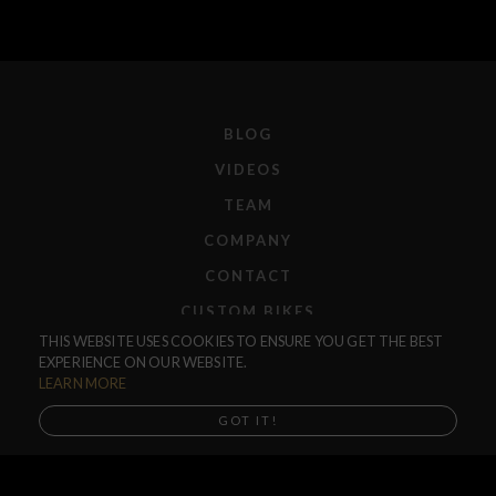
BLOG
VIDEOS
TEAM
COMPANY
CONTACT
CUSTOM BIKES
THIS WEBSITE USES COOKIES TO ENSURE YOU GET THE BEST
F.A.Q.
EXPERIENCE ON OUR WEBSITE.
SHIPPING
LEARN MORE
RETURNS
GOT IT!
WARRANTIES
DEALERS