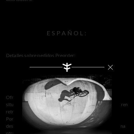
ESPAÑOL:
Detalles sobre pedidos Preorder:
1. DESCUENTOS
Ofrecemos importantes descuentos para compensar
situaciones en las que los artículos están agotados o sufren
retrasos en el envío.
Por favor, tenga en cuenta que las promociones y
Search
descuentos no se pueden combinar entre sí ni con ninguna
otra oferta.