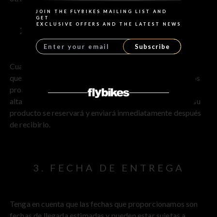
JOIN THE FLYBIKES MAILING LIST AND
GET
EXCLUSIVE OFFERS AND THE LATEST NEWS
2. RESERVA DE PRODUCTO
Subscribe
Cuando realiza un pedido por adelantado, el producto
queda reservado para el cliente. En algunos casos ciertos
productos pueden agotarse nada mas llegar debido a la
alta demanda pero con la opción de pedido anticipado su
producto se reservará y enviará inmediatamente después
de recibirlo.
3. FECHA DE ENTREGA
Tenga en cuenta que las fechas que proporcionamos son
fechas de llegada estimadas y pueden estar sujetas a